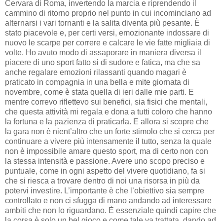
Cervara di Roma, invertendo la marcia e riprendendo il
cammino di ritorno proprio nel punto in cui incominciano ad
alternarsi i vari tornanti e la salita diventa più pesante. È
stato piacevole e, per certi versi, emozionante indossare di
nuovo le scarpe per correre e calcare le vie fatte migliaia di
volte. Ho avuto modo di assaporare in maniera diversa il
piacere di uno sport fatto si di sudore e fatica, ma che sa
anche regalare emozioni rilassanti quando magari è
praticato in compagnia in una bella e mite giornata di
novembre, come è stata quella di ieri dalle mie parti. E
mentre correvo riflettevo sui benefici, sia fisici che mentali,
che questa attività mi regala e dona a tutti coloro che hanno
la fortuna e la pazienza di praticarla. E allora si scopre che
la gara non è nient’altro che un forte stimolo che si cerca per
continuare a vivere più intensamente il tutto, senza la quale
non è impossibile amare questo sport, ma di certo non con
la stessa intensità e passione. Avere uno scopo preciso e
puntuale, come in ogni aspetto del vivere quotidiano, fa si
che si riesca a trovare dentro di noi una risorsa in più da
potervi investire. L’importante è che l’obiettivo sia sempre
controllato e non ci sfugga di mano andando ad interessare
ambiti che non lo riguardano. È essenziale quindi capire che
la corsa è solo un bel gioco e come tale va trattata, dando ad